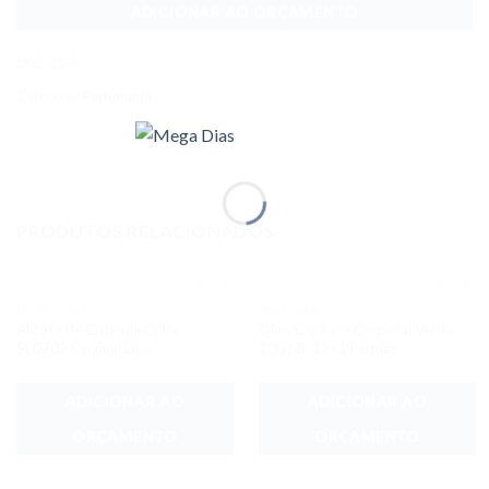
ADICIONAR AO ORÇAMENTO
SKU:
3326
Categoria:
Perfumaria
PRODUTOS RELACIONADOS
PERFUMARIA
PERFUMARIA
Adicionar
Adicionar
Alicate de Cutícula Color
Óleo Capilar e Corporal Verde
aos meus
aos meus
desejos
desejos
SL0702 Original Line
100 ML 12×1 Farmax
ADICIONAR AO
ADICIONAR AO
ORÇAMENTO
ORÇAMENTO