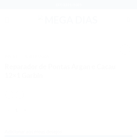
Skip
(37) 3221-5025
to
content
INÍCIO
PERFUMARIA
/
Adicionar
Reparador de Pontas Argan e Cacau
aos meus
desejos
12×1 Garbin
Quantidade
Adicionar aos meus desejos