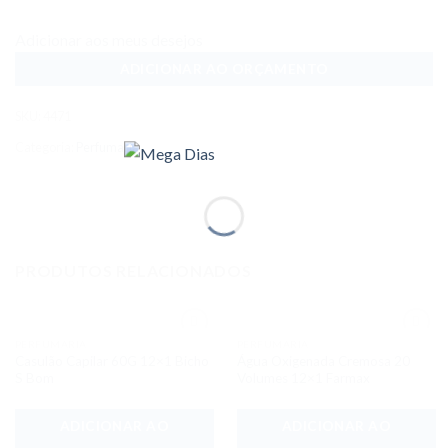
Adicionar aos meus desejos
ADICIONAR AO ORÇAMENTO
SKU:
4471
Categoria:
Perfumaria
PRODUTOS RELACIONADOS
PERFUMARIA
PERFUMARIA
Adicionar
Adicionar
Casulão Capilar 60G 12×1 Bicho
Água Oxigenada Cremosa 20
aos meus
aos meus
desejos
desejos
S Bom
Volumes 12×1 Farmax
ADICIONAR AO
ADICIONAR AO