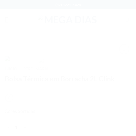
Skip
(37) 3221-5025
to
content
Adicionar
aos meus
INÍCIO
PERFUMARIA
/
desejos
Bolsa Térmica em Borracha 2L Clink
Cores Sortidas
Quantidade