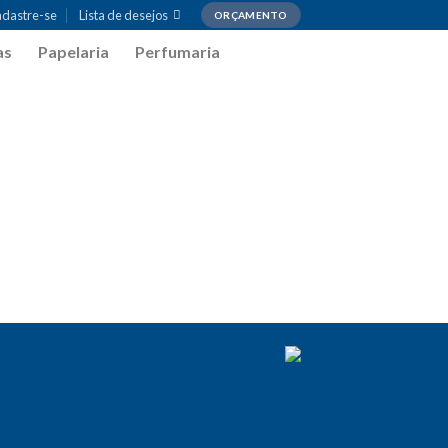
adastre-se
Lista de desejos
ORÇAMENTO
as
Papelaria
Perfumaria