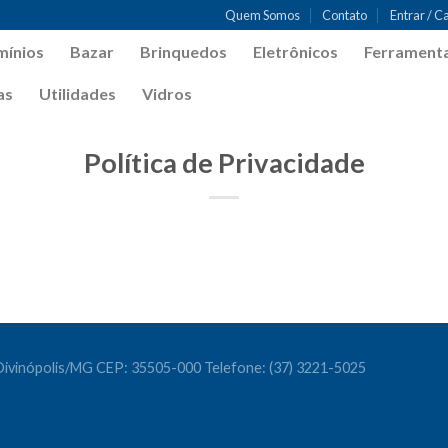
Quem Somos
Contato
Entrar / C
mínios
Bazar
Brinquedos
Eletrônicos
Ferrament
as
Utilidades
Vidros
Política de Privacidade
- Divinópolis/MG CEP: 35505-000 Telefone: (37) 3221-5025