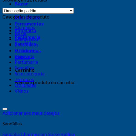
Bazar
Brinquedos
Categorias de produto
Eletrônicos
Ferramentas
Alumínios
Papelaria
Bazar
Perfumaria
Brinquedos
Sandálias
Eletrônicos
Utilidades
Ferramentas
Papelaria
Vidros
Perfumaria
Sandálias
Carrinho
Sem categoria
Térmicos
Nenhum produto no carrinho.
Utilidades
Vidros
Adicionar aos meus desejos
Sandálias
Sandália Charme com Spike Ballina