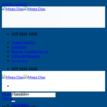
Skip to content
(37) 3221-5025
Quem Somos
Contato
Entrar / Cadastre-se
Lista de desejos
Orçamento
(37) 3221-5025
Início
/
Sandálias
Filtrar
Alumínios
Showing all 12 results