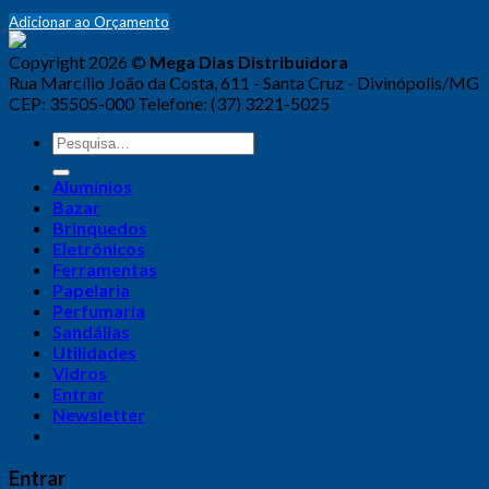
Adicionar ao Orçamento
Copyright 2026 ©
Mega Dias Distribuidora
Rua Marcílio João da Costa, 611 - Santa Cruz - Divinópolis/MG
CEP: 35505-000 Telefone: (37) 3221-5025
Alumínios
Bazar
Brinquedos
Eletrônicos
Ferramentas
Papelaria
Perfumaria
Sandálias
Utilidades
Vidros
Entrar
Newsletter
Entrar