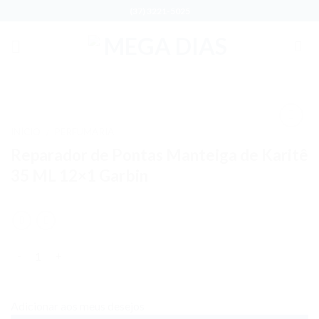
Skip
(37) 3221-5025
to
content
INÍCIO
PERFUMARIA
/
Adicionar
Reparador de Pontas Manteiga de Karitê
aos meus
desejos
35 ML 12×1 Garbin
Quantidade
Adicionar aos meus desejos