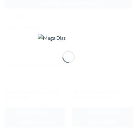
ADICIONAR AO ORÇAMENTO
SKU:
2380
Categoria:
Perfumaria
PRODUTOS RELACIONADOS
PERFUMARIA
PERFUMARIA
Adicionar
Adicionar
Creme Hidratante Cacau 500G
Alicate de Cutícula Color
aos meus
aos meus
desejos
desejos
Bicho S Bom
SL0702 Original Line
ADICIONAR AO
ADICIONAR AO
ORÇAMENTO
ORÇAMENTO