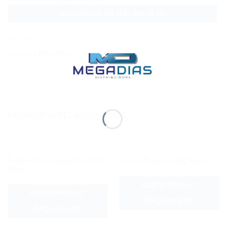
ADICIONAR AO ORÇAMENTO
SKU:
4877
Categoria:
Brinquedos
PRODUTOS RELACIONADOS
BRINQUEDOS
BRINQUEDOS
Adicionar
Adicionar
Carreta Transcarregadeira 6027
Carreta Transcar 6042 Silmar
aos meus
aos meus
desejos
desejos
Silmar
ADICIONAR AO
ADICIONAR AO
ORÇAMENTO
ORÇAMENTO