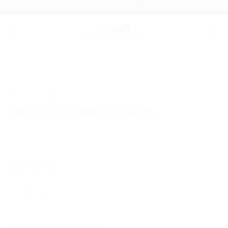
Skip
(37) 3221-5025
to
content
INÍCIO
BRINQUEDOS
/
Adicionar
Boneca Top Model 442 Elite
aos meus
desejos
Cores sortidas
Quantidade
Adicionar aos meus desejos