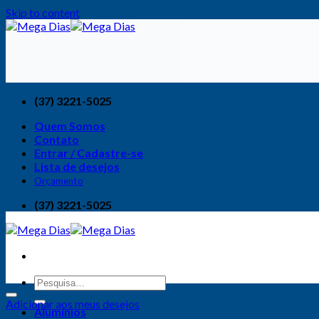
Skip to content
(37) 3221-5025
Quem Somos
Contato
Entrar / Cadastre-se
Lista de desejos
Orçamento
(37) 3221-5025
Adicionar aos meus desejos
Alumínios