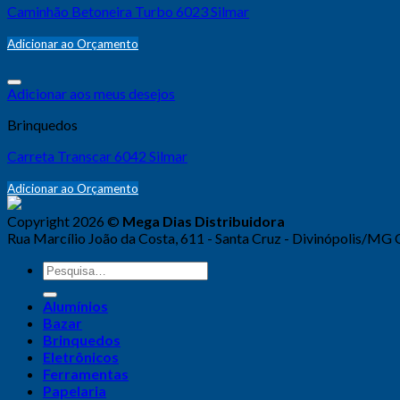
Caminhão Betoneira Turbo 6023 Silmar
Adicionar ao Orçamento
Adicionar aos meus desejos
Brinquedos
Carreta Transcar 6042 Silmar
Adicionar ao Orçamento
Copyright 2026 ©
Mega Dias Distribuidora
Rua Marcílio João da Costa, 611 - Santa Cruz - Divinópolis/MG
Alumínios
Bazar
Brinquedos
Eletrônicos
Ferramentas
Papelaria