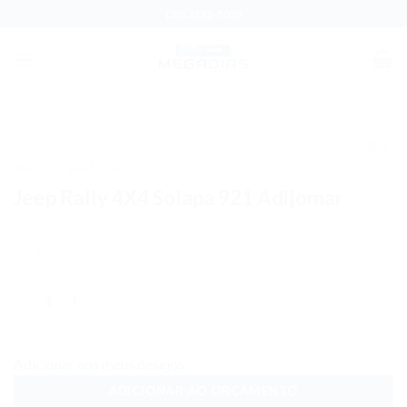
Skip
(37) 3221-5025
to
content
INÍCIO
BRINQUEDOS
/
Adicionar
Jeep Rally 4X4 Solapa 921 Adijomar
aos meus
desejos
Quantidade
Adicionar aos meus desejos
ADICIONAR AO ORÇAMENTO