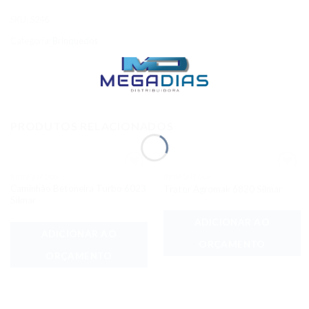
SKU:
5246
Categoria:
Brinquedos
PRODUTOS RELACIONADOS
BRINQUEDOS
BRINQUEDOS
Adicionar
Adicionar
Caminhão Betoneira Turbo 6023
Trator Agromak 6820 Silmar
aos meus
aos meus
desejos
desejos
Silmar
ADICIONAR AO
ADICIONAR AO
ORÇAMENTO
ORÇAMENTO