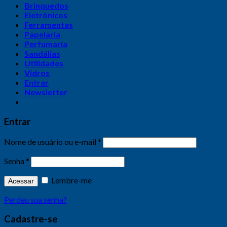
Brinquedos
Eletrônicos
Ferramentas
Papelaria
Perfumaria
Sandálias
Utilidades
Vidros
Entrar
Newsletter
Entrar
Nome de usuário ou e-mail
*
Senha
*
Lembre-me
Acessar
Perdeu sua senha?
Cadastre-se