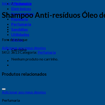
Início
/
Perfumaria
Brinquedos
Eletrônicos
Shampoo Anti-resíduos Óleo d
Ferramentas
Papelaria
Perfumaria
Sandálias
Utilidades
Fora de estoque
Vidros
Adicionar aos meus desejos
Carrinho
SKU:
3613
Categoria:
Perfumaria
Nenhum produto no carrinho.
Produtos relacionados
Adicionar aos meus desejos
Perfumaria