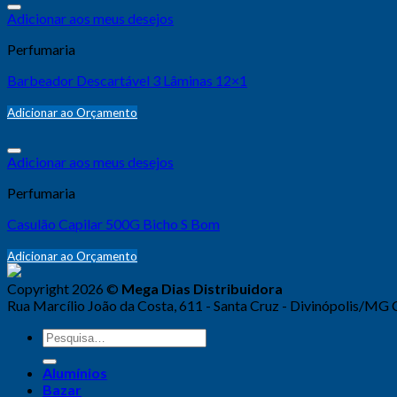
Adicionar aos meus desejos
Perfumaria
Barbeador Descartável 3 Lâminas 12×1
Adicionar ao Orçamento
Adicionar aos meus desejos
Perfumaria
Casulão Capilar 500G Bicho S Bom
Adicionar ao Orçamento
Copyright 2026 ©
Mega Dias Distribuidora
Rua Marcílio João da Costa, 611 - Santa Cruz - Divinópolis/MG
Alumínios
Bazar