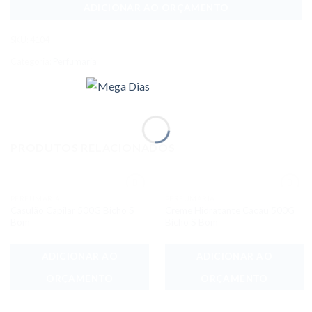
ADICIONAR AO ORÇAMENTO
SKU:
4104
Categoria:
Perfumaria
PRODUTOS RELACIONADOS
PERFUMARIA
PERFUMARIA
Adicionar
Adicionar
Casulão Capilar 500G Bicho S
Creme Hidratante Cacau 500G
aos meus
aos meus
desejos
desejos
Bom
Bicho S Bom
ADICIONAR AO
ADICIONAR AO
ORÇAMENTO
ORÇAMENTO