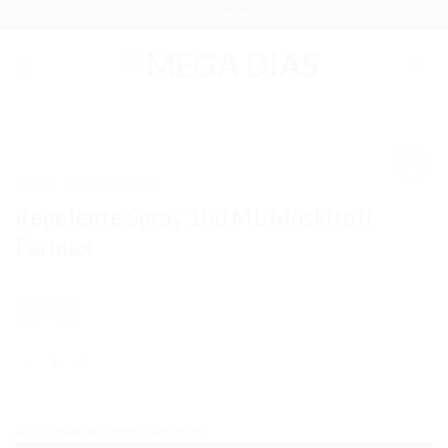
Skip
(37) 3221-5025
to
content
INÍCIO
PERFUMARIA
/
Adicionar
Repelente Spray 100 ML Moskitoff
aos meus
desejos
Farmax
Quantidade
Adicionar aos meus desejos