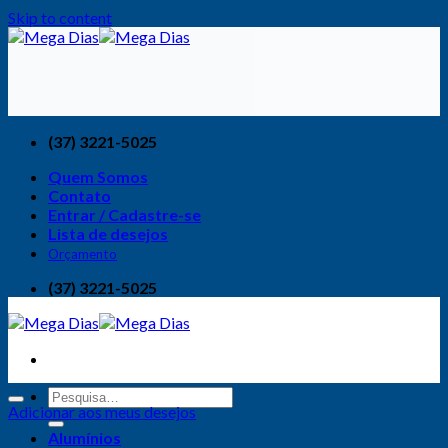
Skip to content
(37) 3221-5025
Quem Somos
Contato
Entrar / Cadastre-se
Lista de desejos
Orçamento
(37) 3221-5025
Adicionar aos meus desejos
Alumínios