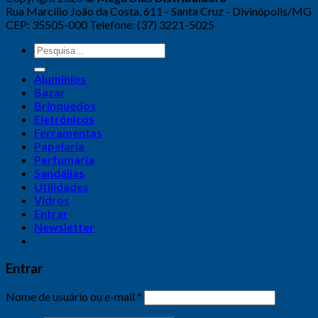
Rua Marcílio João da Costa, 611 - Santa Cruz - Divinópolis/MG
CEP: 35505-000 Telefone: (37) 3221-5025
Alumínios
Bazar
Brinquedos
Eletrônicos
Ferramentas
Papelaria
Perfumaria
Sandálias
Utilidades
Vidros
Entrar
Newsletter
Entrar
Nome de usuário ou e-mail
*