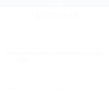
Skip
(37) 3221-5025
to
content
INÍCIO
ALUMÍNIOS
/
Adicionar
Panela de Pressão Fechamento Externo
aos meus
desejos
4,5L Preta
LIMPAR
Tamanho
Quantidade