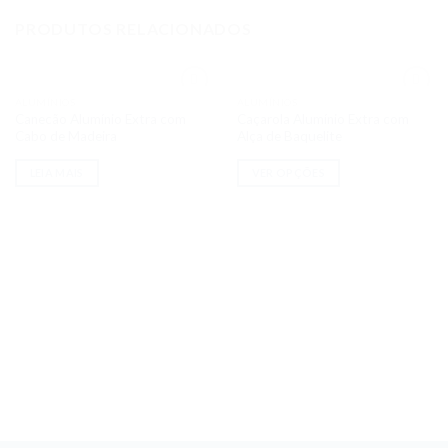
PRODUTOS RELACIONADOS
ALUMÍNIOS
ALUMÍNIOS
Adicionar
Adicionar
Canecão Alumínio Extra com
Caçarola Alumínio Extra com
aos meus
aos meus
desejos
desejos
Cabo de Madeira
Alça de Baquelite
LEIA MAIS
VER OPÇÕES