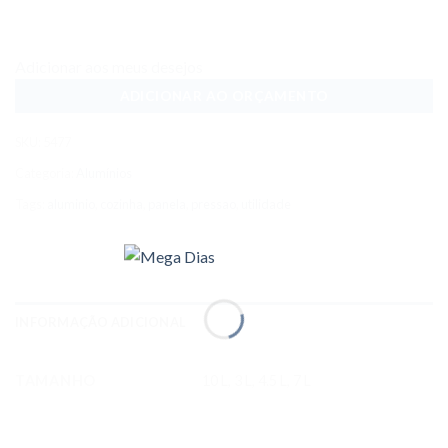
Adicionar aos meus desejos
ADICIONAR AO ORÇAMENTO
SKU:
5477
Categoria:
Alumínios
Tags:
aluminio
,
cozinha
,
panela
,
pressao
,
utilidade
INFORMAÇÃO ADICIONAL
TAMANHO
10 L, 3 L, 4.5 L, 7 L