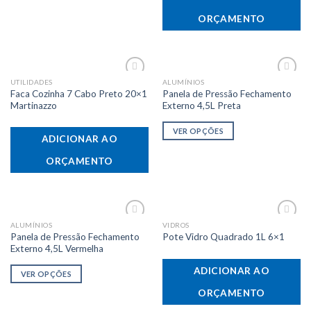
ORÇAMENTO
UTILIDADES
ALUMÍNIOS
Adicionar
Adicionar
Faca Cozinha 7 Cabo Preto 20×1
Panela de Pressão Fechamento
aos meus
aos meus
desejos
desejos
Martinazzo
Externo 4,5L Preta
VER OPÇÕES
ADICIONAR AO
ORÇAMENTO
ALUMÍNIOS
VIDROS
Adicionar
Adicionar
Panela de Pressão Fechamento
Pote Vidro Quadrado 1L 6×1
aos meus
aos meus
desejos
desejos
Externo 4,5L Vermelha
ADICIONAR AO
VER OPÇÕES
ORÇAMENTO