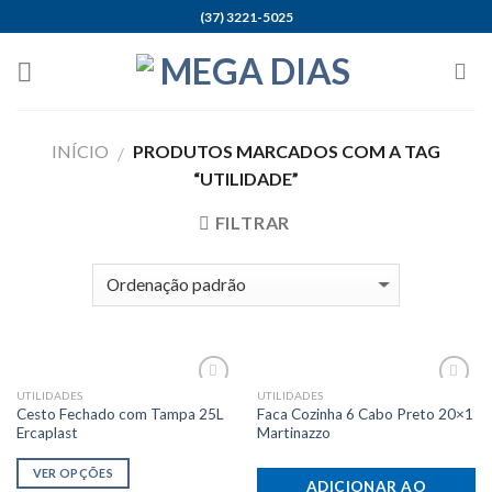
Skip
(37) 3221-5025
to
content
INÍCIO
PRODUTOS MARCADOS COM A TAG
/
“UTILIDADE”
FILTRAR
UTILIDADES
UTILIDADES
Adicionar
Adicionar
Cesto Fechado com Tampa 25L
Faca Cozinha 6 Cabo Preto 20×1
aos meus
aos meus
desejos
desejos
Ercaplast
Martinazzo
VER OPÇÕES
ADICIONAR AO