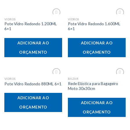
VIDROS
VIDROS
Adicionar
Adicionar
Pote Vidro Redondo 1.200ML
Pote Vidro Redondo 1.600ML
aos meus
aos meus
desejos
desejos
6×1
6×1
ADICIONAR AO
ADICIONAR AO
ORÇAMENTO
ORÇAMENTO
VIDROS
BAZAR
Adicionar
Adicionar
Rede Elástica para Bagageiro
Pote Vidro Redondo 880ML 6×1
aos meus
aos meus
desejos
desejos
Moto 30x30cm
ADICIONAR AO
ADICIONAR AO
ORÇAMENTO
ORÇAMENTO