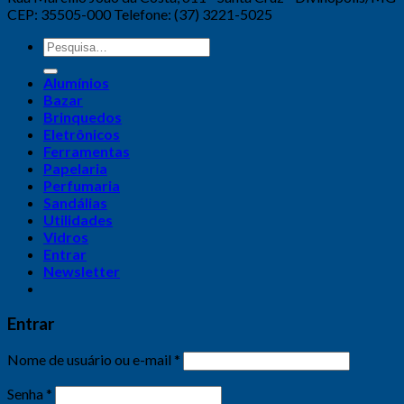
CEP: 35505-000 Telefone: (37) 3221-5025
Alumínios
Bazar
Brinquedos
Eletrônicos
Ferramentas
Papelaria
Perfumaria
Sandálias
Utilidades
Vidros
Entrar
Newsletter
Entrar
Nome de usuário ou e-mail
*
Senha
*