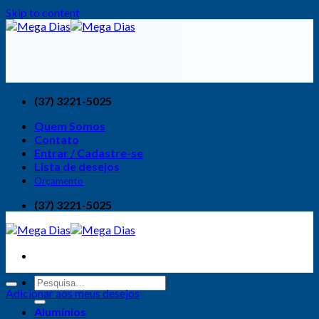
Skip to content
(37) 3221-5025
Quem Somos
Contato
Entrar / Cadastre-se
Lista de desejos
Orçamento
(37) 3221-5025
Adicionar aos meus desejos
Alumínios