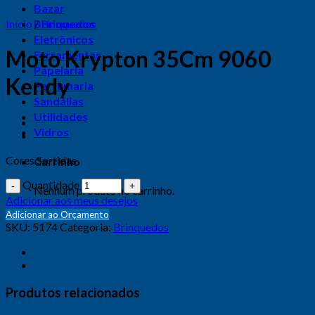
Bazar
Início
Brinquedos
/
Brinquedos
Eletrônicos
Moto Krypton 35Cm 9060
Ferramentas
Papelaria
Kendy
Perfumaria
Sandálias
Utilidades
Vidros
Cores Sortidas
Carrinho
Quantidade
Nenhum produto no carrinho.
Adicionar aos meus desejos
Adicionar ao Orçamento
SKU:
5174
Categoria:
Brinquedos
Produtos relacionados