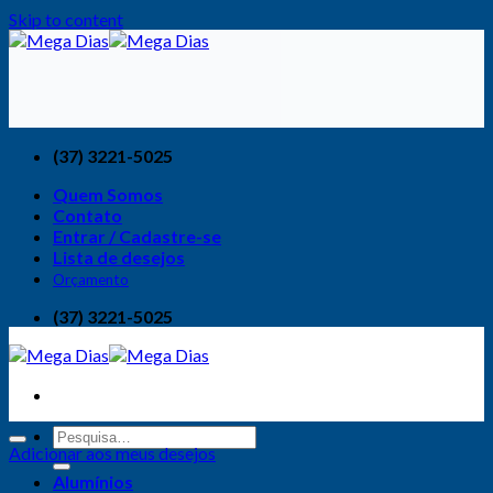
Skip to content
(37) 3221-5025
Quem Somos
Contato
Entrar / Cadastre-se
Lista de desejos
Orçamento
(37) 3221-5025
Adicionar aos meus desejos
Alumínios