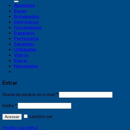
Alumínios
Bazar
Brinquedos
Eletrônicos
Ferramentas
Papelaria
Perfumaria
Sandálias
Utilidades
Vidros
Entrar
Newsletter
Entrar
Nome de usuário ou e-mail
*
Senha
*
Lembre-me
Acessar
Perdeu sua senha?