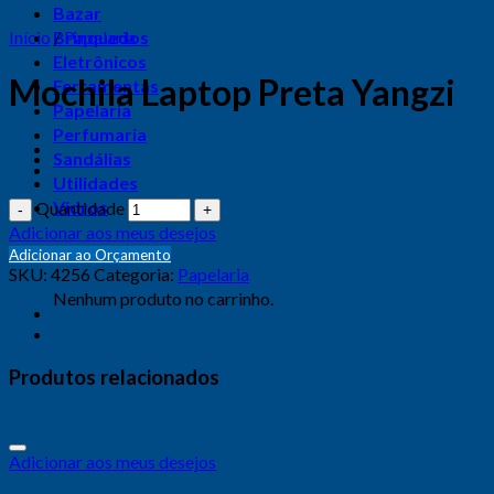
Bazar
Início
Brinquedos
/
Papelaria
Eletrônicos
Mochila Laptop Preta Yangzi
Ferramentas
Papelaria
Perfumaria
Sandálias
Utilidades
Vidros
Quantidade
Adicionar aos meus desejos
Carrinho
Adicionar ao Orçamento
SKU:
4256
Categoria:
Papelaria
Nenhum produto no carrinho.
Produtos relacionados
Adicionar aos meus desejos