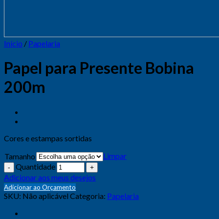
Início
/
Papelaria
Papel para Presente Bobina
200m
Cores e estampas sortidas
Limpar
Tamanho
Quantidade
Adicionar aos meus desejos
Adicionar ao Orçamento
SKU:
Não aplicável
Categoria:
Papelaria