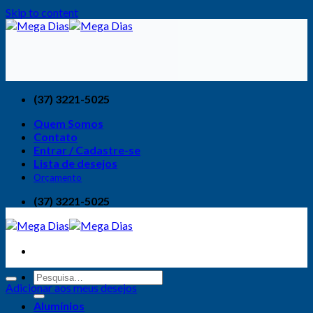
Skip to content
(37) 3221-5025
Quem Somos
Contato
Entrar / Cadastre-se
Lista de desejos
Orçamento
(37) 3221-5025
Adicionar aos meus desejos
Alumínios