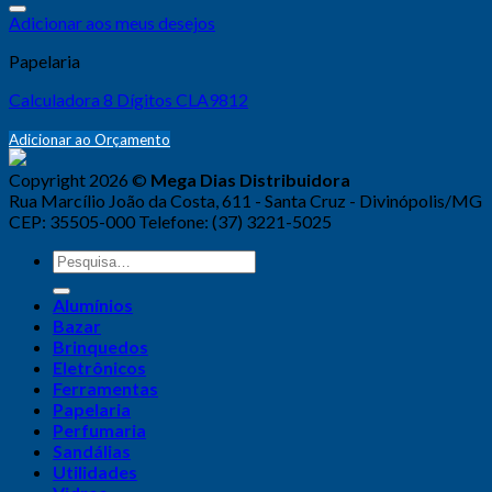
Adicionar aos meus desejos
Papelaria
Calculadora 8 Dígitos CLA9812
Adicionar ao Orçamento
Copyright 2026 ©
Mega Dias Distribuidora
Rua Marcílio João da Costa, 611 - Santa Cruz - Divinópolis/MG
CEP: 35505-000 Telefone: (37) 3221-5025
Alumínios
Bazar
Brinquedos
Eletrônicos
Ferramentas
Papelaria
Perfumaria
Sandálias
Utilidades