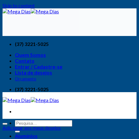
Skip to content
(37) 3221-5025
Quem Somos
Contato
Entrar / Cadastre-se
Lista de desejos
Orçamento
(37) 3221-5025
Adicionar aos meus desejos
Alumínios