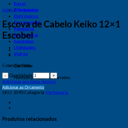
Bazar
Início
Brinquedos
/
Perfumaria
Eletrônicos
Escova de Cabelo Keiko 12×1
Ferramentas
Papelaria
Escobel
Perfumaria
Sandálias
Utilidades
Vidros
Cores Sortidas
Carrinho
Quantidade
Nenhum produto no carrinho.
Adicionar aos meus desejos
Adicionar ao Orçamento
SKU:
3590
Categoria:
Perfumaria
Produtos relacionados