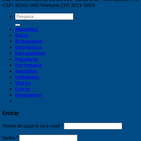
CEP: 35505-000 Telefone: (37) 3221-5025
Alumínios
Bazar
Brinquedos
Eletrônicos
Ferramentas
Papelaria
Perfumaria
Sandálias
Utilidades
Vidros
Entrar
Newsletter
Entrar
Nome de usuário ou e-mail
*
Senha
*