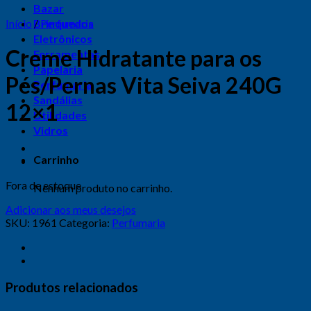
Bazar
Início
Brinquedos
/
Perfumaria
Eletrônicos
Creme Hidratante para os
Ferramentas
Papelaria
Pés/Pernas Vita Seiva 240G
Perfumaria
Sandálias
12×1
Utilidades
Vidros
Carrinho
Fora de estoque
Nenhum produto no carrinho.
Adicionar aos meus desejos
SKU:
1961
Categoria:
Perfumaria
Produtos relacionados