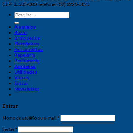
CEP: 35505-000 Telefone: (37) 3221-5025
Alumínios
Bazar
Brinquedos
Eletrônicos
Ferramentas
Papelaria
Perfumaria
Sandálias
Utilidades
Vidros
Entrar
Newsletter
Entrar
Nome de usuário ou e-mail
*
Senha
*