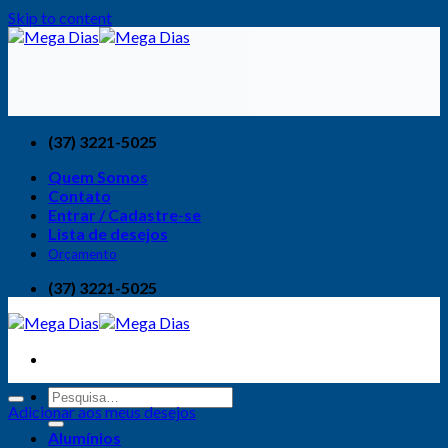
Skip to content
(37) 3221-5025
Quem Somos
Contato
Entrar / Cadastre-se
Lista de desejos
Orçamento
(37) 3221-5025
Adicionar aos meus desejos
Alumínios