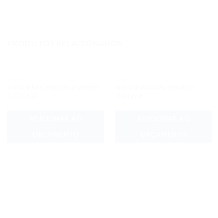
PRODUTOS RELACIONADOS
BAZAR
BAZAR
Adicionar
Adicionar
Sombrinha Compacta 8 Varetas
Guarda-chuva Automático
aos meus
aos meus
desejos
desejos
53Cm S03
Dobrável
ADICIONAR AO
ADICIONAR AO
ORÇAMENTO
ORÇAMENTO