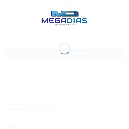
Tamanho
Quantidade
Adicionar aos meus desejos
ADICIONAR AO ORÇAMENTO
SKU:
Não aplicável
Categoria:
Bazar
INFORMAÇÃO ADICIONAL
TAMANHO
G, GG, M, P