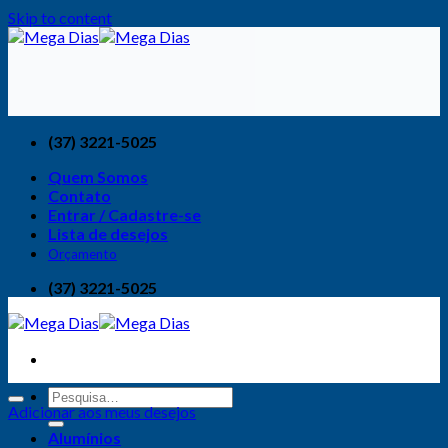
Skip to content
(37) 3221-5025
Quem Somos
Contato
Entrar / Cadastre-se
Lista de desejos
Orçamento
(37) 3221-5025
Adicionar aos meus desejos
Alumínios