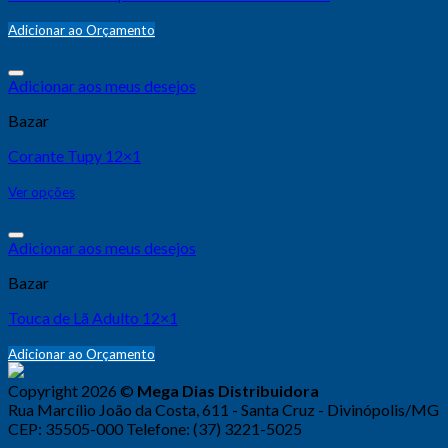
Adicionar ao Orçamento
Adicionar aos meus desejos
Bazar
Corante Tupy 12×1
Ver opções
Adicionar aos meus desejos
Bazar
Touca de Lã Adulto 12×1
Adicionar ao Orçamento
Copyright 2026 ©
Mega Dias Distribuidora
Rua Marcílio João da Costa, 611 - Santa Cruz - Divinópolis/MG
CEP: 35505-000 Telefone: (37) 3221-5025