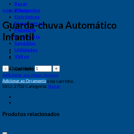
Bazar
Início
Brinquedos
/
Bazar
Eletrônicos
Guarda-chuva Automático
Ferramentas
Papelaria
Infantil
Perfumaria
Sandálias
Utilidades
Vidros
Quantidade
Carrinho
Adicionar aos meus desejos
Nenhum produto no carrinho.
Adicionar ao Orçamento
SKU:
2702
Categoria:
Bazar
Produtos relacionados