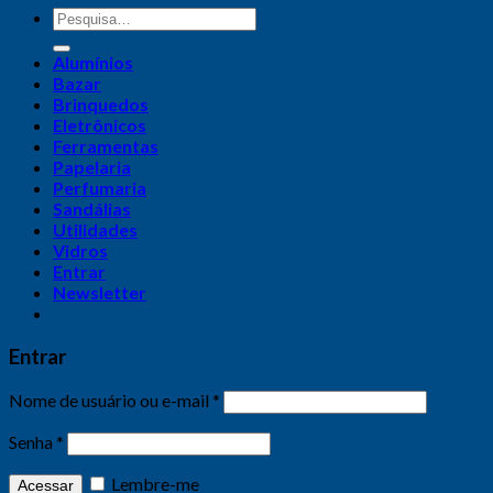
Alumínios
Bazar
Brinquedos
Eletrônicos
Ferramentas
Papelaria
Perfumaria
Sandálias
Utilidades
Vidros
Entrar
Newsletter
Entrar
Nome de usuário ou e-mail
*
Senha
*
Lembre-me
Acessar