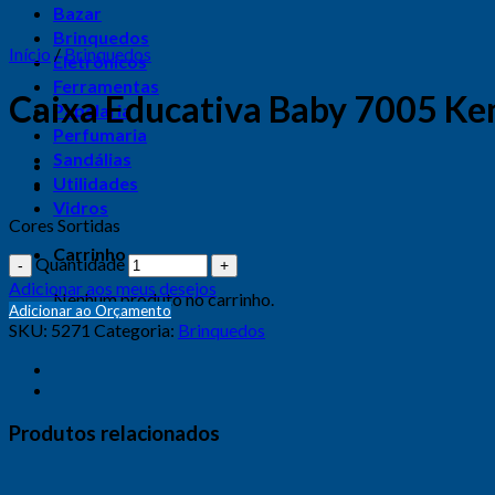
Bazar
Brinquedos
Início
/
Brinquedos
Eletrônicos
Ferramentas
Caixa Educativa Baby 7005 Ke
Papelaria
Perfumaria
Sandálias
Utilidades
Vidros
Cores Sortidas
Carrinho
Quantidade
Adicionar aos meus desejos
Nenhum produto no carrinho.
Adicionar ao Orçamento
SKU:
5271
Categoria:
Brinquedos
Produtos relacionados