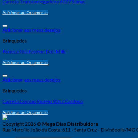
Carreta Transcarregadeira 6027 Silmar
Adicionar ao Orçamento
Adicionar aos meus desejos
Brinquedos
Boneca Girl Fashion Doll Milk
Adicionar ao Orçamento
Adicionar aos meus desejos
Brinquedos
Carreta Combo Rodeio 9047 Cardoso
Adicionar ao Orçamento
Copyright 2026 ©
Mega Dias Distribuidora
Rua Marcílio João da Costa, 611 - Santa Cruz - Divinópolis/MG