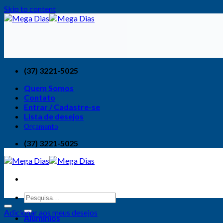
Skip to content
(37) 3221-5025
Quem Somos
Contato
Entrar / Cadastre-se
Lista de desejos
Orçamento
(37) 3221-5025
Adicionar aos meus desejos
Alumínios