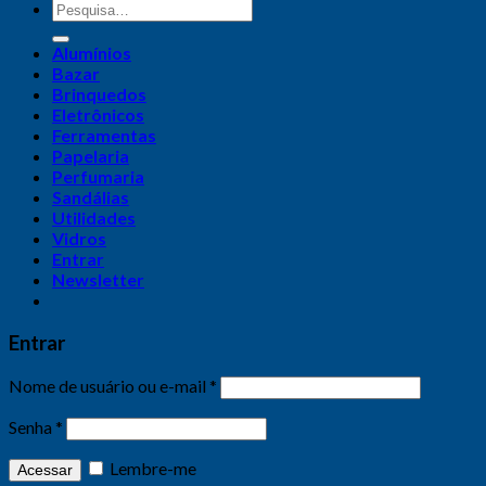
Alumínios
Bazar
Brinquedos
Eletrônicos
Ferramentas
Papelaria
Perfumaria
Sandálias
Utilidades
Vidros
Entrar
Newsletter
Entrar
Nome de usuário ou e-mail
*
Senha
*
Lembre-me
Acessar