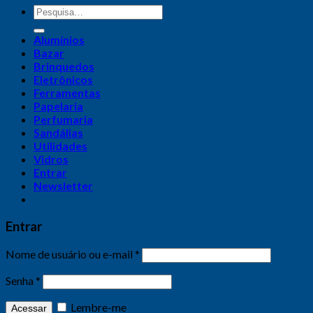
Alumínios
Bazar
Brinquedos
Eletrônicos
Ferramentas
Papelaria
Perfumaria
Sandálias
Utilidades
Vidros
Entrar
Newsletter
Entrar
Nome de usuário ou e-mail
*
Senha
*
Lembre-me
Acessar