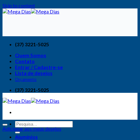
Skip to content
(37) 3221-5025
Quem Somos
Contato
Entrar / Cadastre-se
Lista de desejos
Orçamento
(37) 3221-5025
Adicionar aos meus desejos
Alumínios