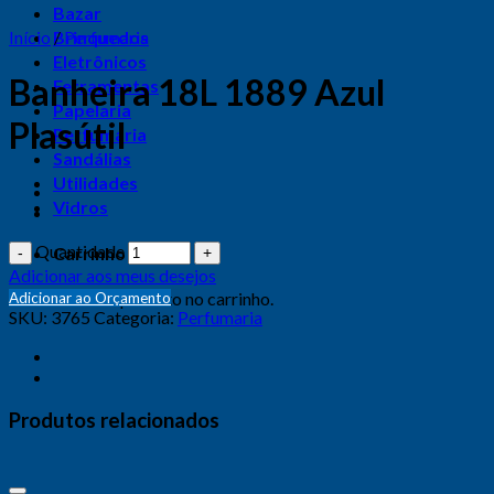
Bazar
Início
Brinquedos
/
Perfumaria
Eletrônicos
Banheira 18L 1889 Azul
Ferramentas
Papelaria
Plasútil
Perfumaria
Sandálias
Utilidades
Vidros
Quantidade
Carrinho
Adicionar aos meus desejos
Nenhum produto no carrinho.
Adicionar ao Orçamento
SKU:
3765
Categoria:
Perfumaria
Produtos relacionados