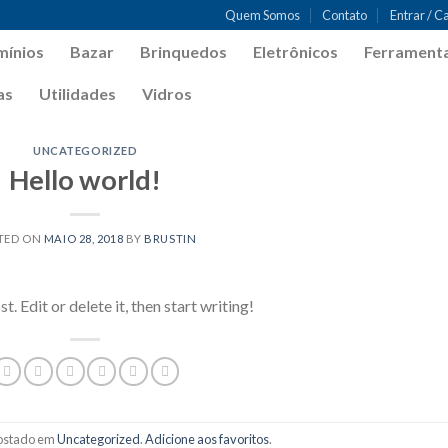
Quem Somos
Contato
Entrar / C
mínios
Bazar
Brinquedos
Eletrônicos
Ferrament
as
Utilidades
Vidros
UNCATEGORIZED
Hello world!
TED ON
MAIO 28, 2018
BY
BRUSTIN
 Edit or delete it, then start writing!
 postado em
Uncategorized
.
Adicione aos favoritos
.