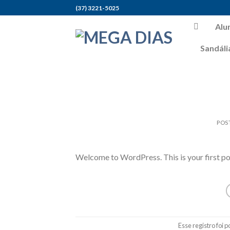
Skip
(37) 3221-5025
to
Alu
content
Sandáli
POS
Welcome to WordPress. This is your first post.
Esse registro foi