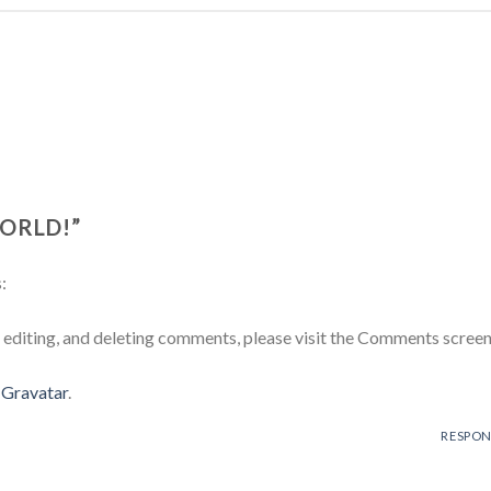
ORLD!
”
:
 editing, and deleting comments, please visit the Comments screen
m
Gravatar
.
RESPO