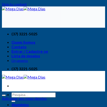
Skip to content
(37) 3221-5025
Quem Somos
Contato
Entrar / Cadastre-se
Lista de desejos
Orçamento
(37) 3221-5025
Adicionar aos meus desejos
Alumínios