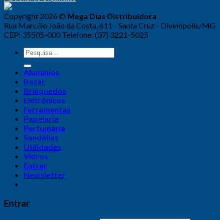
Copyright 2026 ©
Mega Dias Distribuidora
Rua Marcílio João da Costa, 611 - Santa Cruz - Divinópolis/MG
CEP: 35505-000 Telefone: (37) 3221-5025
Alumínios
Bazar
Brinquedos
Eletrônicos
Ferramentas
Papelaria
Perfumaria
Sandálias
Utilidades
Vidros
Entrar
Newsletter
Entrar