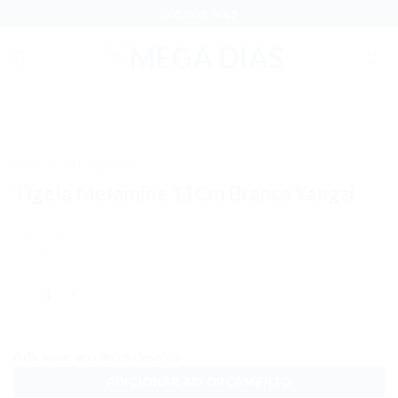
Skip
(37) 3221-5025
to
content
INÍCIO
UTILIDADES
/
Adicionar
Tigela Melamine 11Cm Branca Yangzi
aos meus
desejos
Quantidade
Adicionar aos meus desejos
ADICIONAR AO ORÇAMENTO