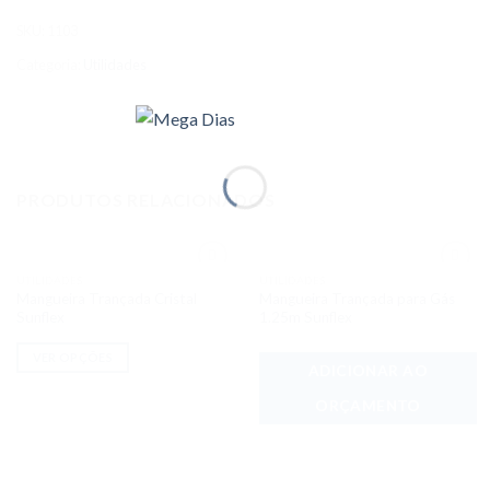
SKU:
1103
Categoria:
Utilidades
PRODUTOS RELACIONADOS
UTILIDADES
UTILIDADES
Adicionar
Adicionar
Mangueira Trançada Cristal
Mangueira Trançada para Gás
aos meus
aos meus
desejos
desejos
Sunflex
1.25m Sunflex
VER OPÇÕES
ADICIONAR AO
ORÇAMENTO