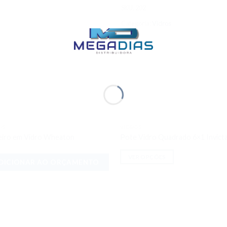
SKU:
202
Categoria:
Vidros
OS
VIDROS
Adicionar
Adici
eiro em Vidro Wheaton
Pote Vidro Quadrado 6×1 Invict
aos meus
aos 
desejos
dese
VER OPÇÕES
DICIONAR AO ORÇAMENTO