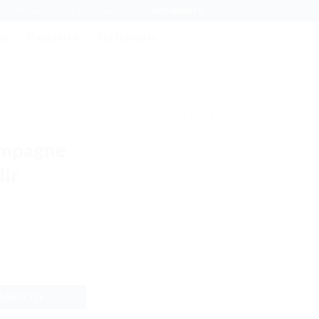
adastre-se
Lista de desejos
ORÇAMENTO
as
Papelaria
Perfumaria
ampagne
ir
ÇAMENTO