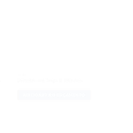
VIDROS
onar
Adicionar
a
Decanter com Tampa 1L Wheaton
meus
aos meus
jos
desejos
ADICIONAR AO ORÇAMENTO