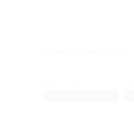
PRODUTOS RELACIONADOS
VIDROS
VIDR
Adicionar
Jarra Frutti 1.5L 6×1 Civ
Cinz
aos meus
desejos
ADICIONAR AO ORÇAMENTO
A