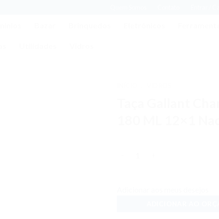
Quem Somos
Contato
Entrar / C
mínios
Bazar
Brinquedos
Eletrônicos
Ferrament
as
Utilidades
Vidros
INÍCIO
VIDROS
/
Taça Gallant Ch
Adicionar
aos meus
180 ML 12×1 Nad
desejos
Quantidade
Adicionar aos meus desejos
ADICIONAR AO OR