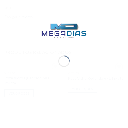
SKU:
5058
Categoria:
Vidros
PRODUTOS RELACIONADOS
VIDROS
VIDROS
Adicionar
Adicionar
Pote Vidro Quadrado 6×1
Pote Vidro Redondo 6×1 Invicta
aos meus
aos meus
desejos
desejos
Invicta
VER OPÇÕES
VER OPÇÕES