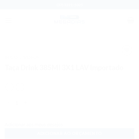
Skip
(37) 3221-5025
to
content
INÍCIO
VIDROS
/
Adicionar
Taça Drink 385Ml 3X1 LAV Importado
aos meus
desejos
Quantidade
Adicionar aos meus desejos
ADICIONAR AO ORÇAMENTO