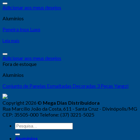
Adicionar aos meus desejos
Alumínios
Peneira Inox Luxo
Leia mais
Adicionar aos meus desejos
Fora de estoque
Alumínios
Conjunto de Panelas Esmaltadas Decoradas 3 Peças Yangzi
Copyright 2026 ©
Mega Dias Distribuidora
Rua Marcílio João da Costa, 611 - Santa Cruz - Divinópolis/MG
CEP: 35505-000 Telefone: (37) 3221-5025
Alumínios