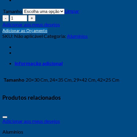
Limpar
Tamanho
Quantidade
Adicionar aos meus desejos
Adicionar ao Orçamento
SKU:
Não aplicável
Categoria:
Alumínios
Informação adicional
Tamanho
20×30 Cm, 24×35 Cm, 29×42 Cm, 42×25 Cm
Produtos relacionados
Adicionar aos meus desejos
Alumínios