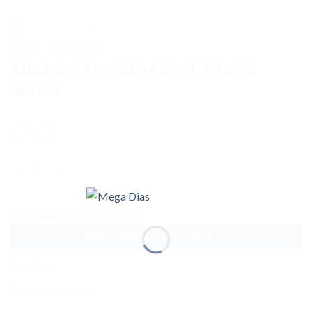
INÍCIO
ALUMÍNIOS
/
Tabuleiro Alumínio Alto Nº 04 com
Grelha
Quantidade
Adicionar aos meus desejos
ADICIONAR AO ORÇAMENTO
SKU:
2460
Categoria:
Alumínios