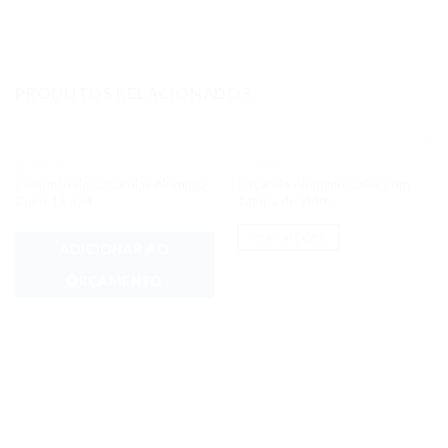
PRODUTOS RELACIONADOS
ALUMÍNIOS
ALUMÍNIOS
Adicionar
Adicionar
Conjunto de Caçarolas Alumínio
Caçarola Alumínio Color com
aos meus
aos meus
desejos
desejos
Color 16 a24
Tampa de Vidro
VER OPÇÕES
ADICIONAR AO
ORÇAMENTO