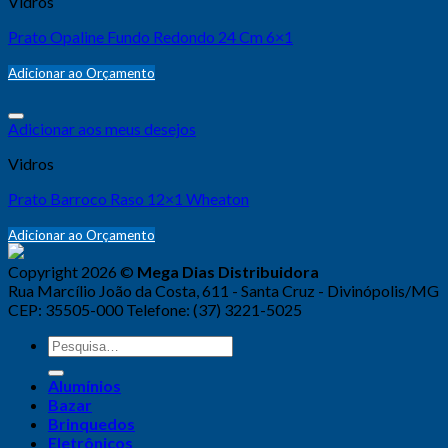
Vidros
Prato Opaline Fundo Redondo 24 Cm 6×1
Adicionar ao Orçamento
Adicionar aos meus desejos
Vidros
Prato Barroco Raso 12×1 Wheaton
Adicionar ao Orçamento
Copyright 2026 ©
Mega Dias Distribuidora
Rua Marcílio João da Costa, 611 - Santa Cruz - Divinópolis/MG
CEP: 35505-000 Telefone: (37) 3221-5025
Alumínios
Bazar
Brinquedos
Eletrônicos