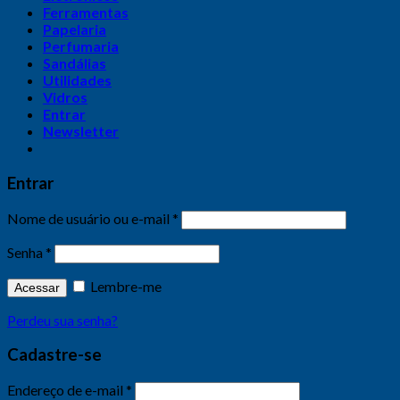
Ferramentas
Papelaria
Perfumaria
Sandálias
Utilidades
Vidros
Entrar
Newsletter
Entrar
Nome de usuário ou e-mail
*
Senha
*
Lembre-me
Acessar
Perdeu sua senha?
Cadastre-se
Endereço de e-mail
*