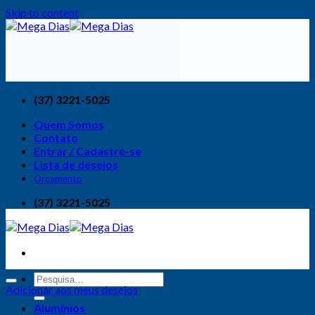
Skip to content
(37) 3221-5025
Quem Somos
Contato
Entrar / Cadastre-se
Lista de desejos
Orçamento
(37) 3221-5025
Adicionar aos meus desejos
Alumínios