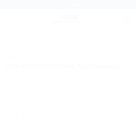
Skip
(37) 3221-5025
to
content
INÍCIO
UTILIDADES
/
Adicionar
Pote Plástico 2.9L com Alça Panamby
aos meus
desejos
Cores Sortidas
Quantidade
Adicionar aos meus desejos