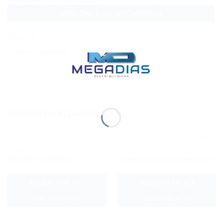
ADICIONAR AO ORÇAMENTO
SKU:
1461
Categoria:
Utilidades
PRODUTOS RELACIONADOS
UTILIDADES
UTILIDADES
Adicionar
Adicionar
Batedor Inox de Claras
Torneira de Virar Cromada 12×1
aos meus
aos meus
desejos
desejos
ADICIONAR AO
ADICIONAR AO
ORÇAMENTO
ORÇAMENTO