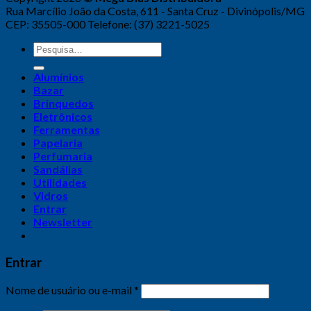
Rua Marcílio João da Costa, 611 - Santa Cruz - Divinópolis/MG
CEP: 35505-000 Telefone: (37) 3221-5025
Alumínios
Bazar
Brinquedos
Eletrônicos
Ferramentas
Papelaria
Perfumaria
Sandálias
Utilidades
Vidros
Entrar
Newsletter
Entrar
Nome de usuário ou e-mail
*