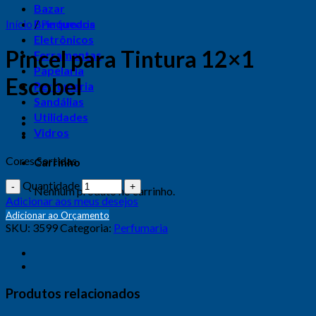
Bazar
Início
Brinquedos
/
Perfumaria
Eletrônicos
Pincel para Tintura 12×1
Ferramentas
Papelaria
Escobel
Perfumaria
Sandálias
Utilidades
Vidros
Cores Sortidas
Carrinho
Quantidade
Nenhum produto no carrinho.
Adicionar aos meus desejos
Adicionar ao Orçamento
SKU:
3599
Categoria:
Perfumaria
Produtos relacionados