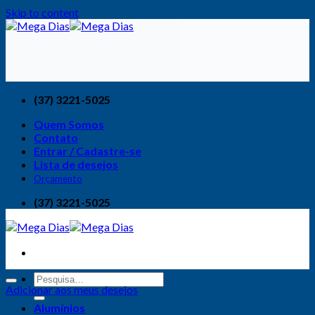
Skip to content
(37) 3221-5025
Quem Somos
Contato
Entrar / Cadastre-se
Lista de desejos
Orçamento
(37) 3221-5025
Adicionar aos meus desejos
Alumínios