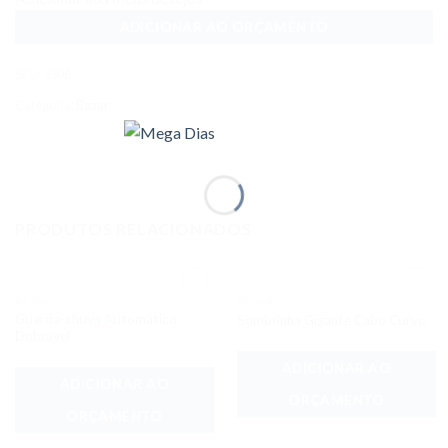
ADICIONAR AO ORÇAMENTO
SKU:
3506
Categoria:
Bazar
PRODUTOS RELACIONADOS
BAZAR
BAZAR
Adicionar
Adicionar
Guarda-chuva Automático
Sombrinha Gigante Cabo Curvo
aos meus
aos meus
desejos
desejos
Dobrável
ADICIONAR AO
ADICIONAR AO
ORÇAMENTO
ORÇAMENTO