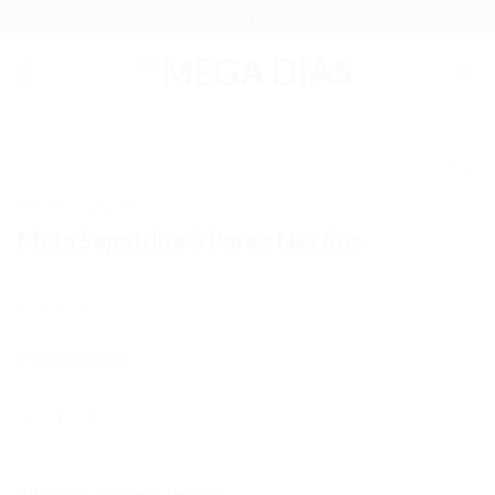
Skip
(37) 3221-5025
to
content
INÍCIO
BAZAR
/
Adicionar
Meia Sapatilha 3 Pares Netfios
aos meus
desejos
Cores Sortidas
Quantidade
Adicionar aos meus desejos