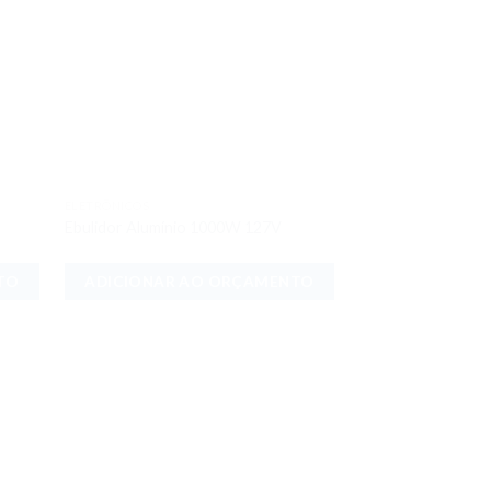
ELETRÔNICOS
onar
Adicionar
Ebulidor Alumínio 1000W 127V
meus
aos meus
jos
desejos
TO
ADICIONAR AO ORÇAMENTO
ALUMÍNIOS
Espátula Inox para