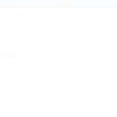
adastre-se
Lista de desejos
ORÇAMENTO
as
Papelaria
Perfumaria
l 12L
LIMPAR