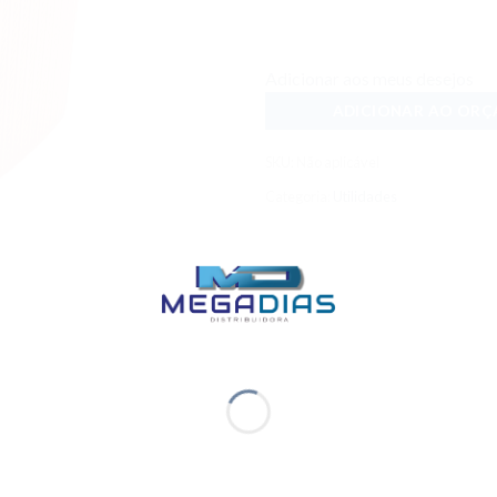
Adicionar aos meus desejos
ADICIONAR AO OR
SKU:
Não aplicável
Categoria:
Utilidades