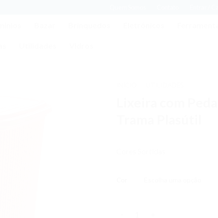
Quem Somos
Contato
Entrar / C
mínios
Bazar
Brinquedos
Eletrônicos
Ferrament
as
Utilidades
Vidros
INÍCIO
UTILIDADES
/
Lixeira com Peda
Adicionar
aos meus
Trama Plasútil
desejos
Cores Sortidas
Cor
Quantidade