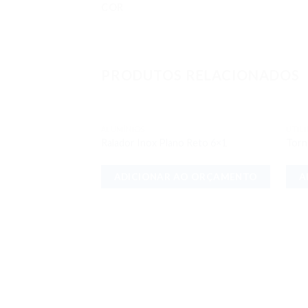
COR
PRODUTOS RELACIONADOS
ALUMÍNIOS
UTIL
Adicionar
Ralador Inox Plano Reto 6×1
Torn
aos meus
desejos
ADICIONAR AO ORÇAMENTO
A