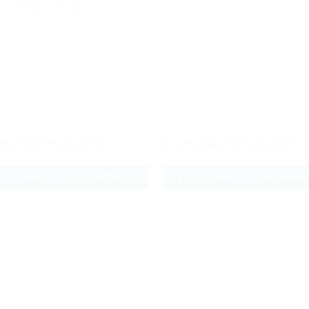
Branco, Rosa
IDADES
UTILIDADES
Adicionar
Adici
eira Toque Branca 12×1
Torneira para Pia Branca 12×1
aos meus
aos 
desejos
dese
DICIONAR AO ORÇAMENTO
ADICIONAR AO ORÇAMEN