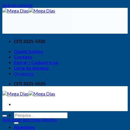
Skip to content
(37) 3221-5025
Quem Somos
Contato
Entrar / Cadastre-se
Lista de desejos
Orçamento
(37) 3221-5025
Adicionar aos meus desejos
Alumínios