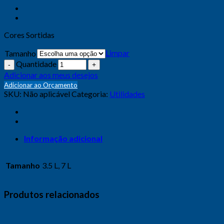
Cores Sortidas
Limpar
Tamanho
Quantidade
Adicionar aos meus desejos
Adicionar ao Orçamento
SKU:
Não aplicável
Categoria:
Utilidades
Informação adicional
Tamanho
3.5 L, 7 L
Produtos relacionados