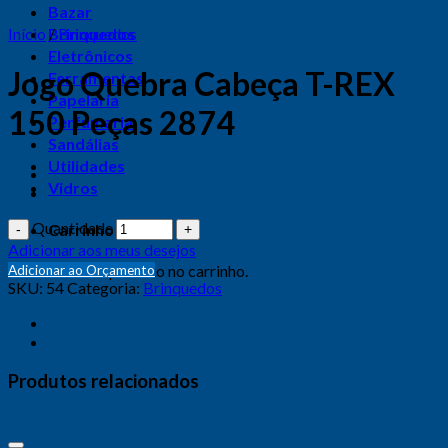
Bazar
Início
Brinquedos
/
Brinquedos
Eletrônicos
Jogo Quebra Cabeça T-REX
Ferramentas
Papelaria
150 Peças 2874
Perfumaria
Sandálias
Utilidades
Vidros
Quantidade
Carrinho
Adicionar aos meus desejos
Nenhum produto no carrinho.
Adicionar ao Orçamento
SKU:
54
Categoria:
Brinquedos
Produtos relacionados