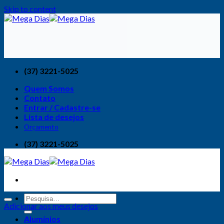
Skip to content
(37) 3221-5025
Quem Somos
Contato
Entrar / Cadastre-se
Lista de desejos
Orçamento
(37) 3221-5025
Adicionar aos meus desejos
Alumínios