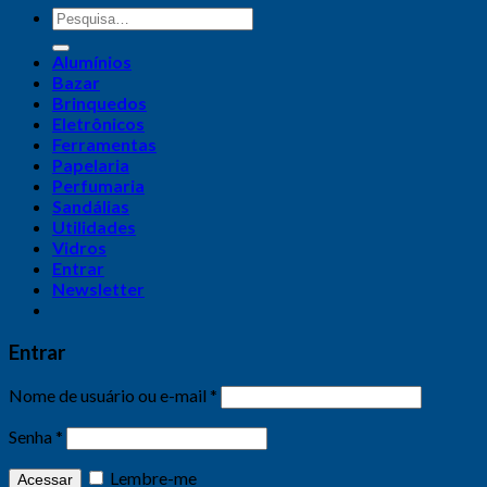
Alumínios
Bazar
Brinquedos
Eletrônicos
Ferramentas
Papelaria
Perfumaria
Sandálias
Utilidades
Vidros
Entrar
Newsletter
Entrar
Nome de usuário ou e-mail
*
Senha
*
Lembre-me
Acessar