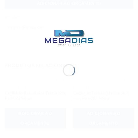
ADICIONAR AO ORÇAMENTO
SKU:
597
Categoria:
Brinquedos
PRODUTOS RELACIONADOS
BRINQUEDOS
BRINQUEDOS
Adicionar
Adicionar
Caminhão Basculante Turbo com
Caminhão Basculante Turbo-S
aos meus
aos meus
desejos
desejos
Pá 6022 Silmar
com Pá 6055 Silmar
ADICIONAR AO
ADICIONAR AO
ORÇAMENTO
ORÇAMENTO