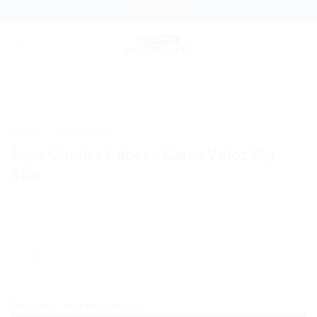
Skip
(37) 3221-5025
to
content
INÍCIO
BRINQUEDOS
/
Adicionar
Jogo Quebra Cabeça Carro Veloz Big
aos meus
desejos
Star
Quantidade
Adicionar aos meus desejos