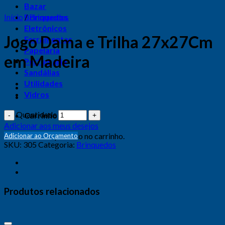
Bazar
Início
Brinquedos
/
Brinquedos
Eletrônicos
Jogo Dama e Trilha 27x27Cm
Ferramentas
Papelaria
em Madeira
Perfumaria
Sandálias
Utilidades
Vidros
Quantidade
Carrinho
Adicionar aos meus desejos
Nenhum produto no carrinho.
Adicionar ao Orçamento
SKU:
305
Categoria:
Brinquedos
Produtos relacionados