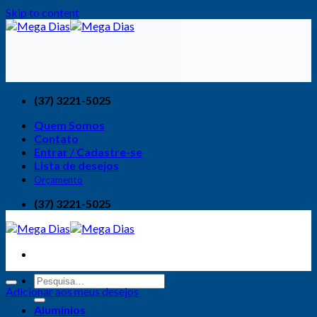
Skip to content
(37) 3221-5025
Quem Somos
Contato
Entrar / Cadastre-se
Lista de desejos
Orçamento
(37) 3221-5025
Adicionar aos meus desejos
Alumínios