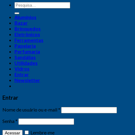
Alumínios
Bazar
Brinquedos
Eletrônicos
Ferramentas
Papelaria
Perfumaria
Sandálias
Utilidades
Vidros
Entrar
Newsletter
Entrar
Nome de usuário ou e-mail
*
Senha
*
Lembre-me
Acessar