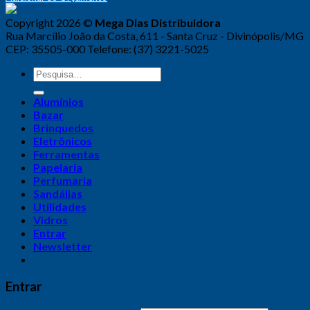
Copyright 2026 ©
Mega Dias Distribuidora
Rua Marcílio João da Costa, 611 - Santa Cruz - Divinópolis/MG
CEP: 35505-000 Telefone: (37) 3221-5025
Alumínios
Bazar
Brinquedos
Eletrônicos
Ferramentas
Papelaria
Perfumaria
Sandálias
Utilidades
Vidros
Entrar
Newsletter
Entrar