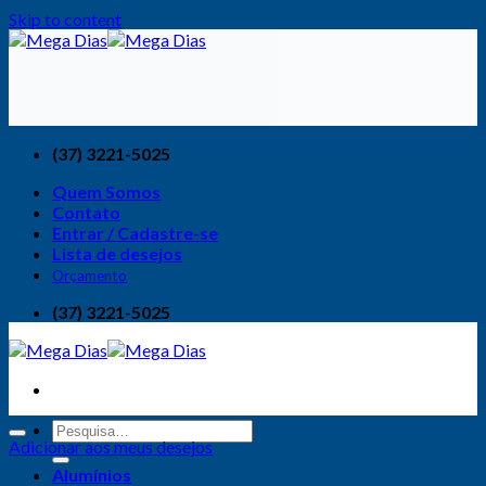
Skip to content
(37) 3221-5025
Quem Somos
Contato
Entrar / Cadastre-se
Lista de desejos
Orçamento
(37) 3221-5025
Adicionar aos meus desejos
Alumínios