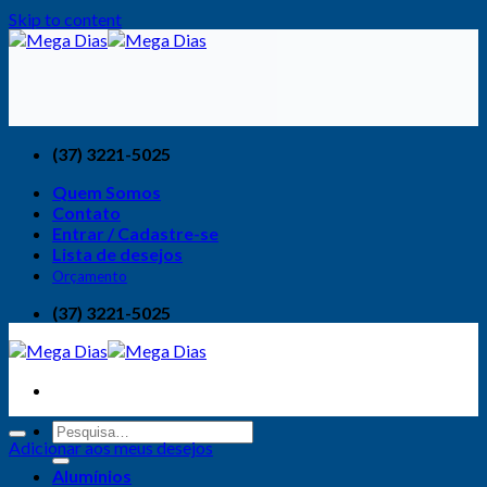
Skip to content
(37) 3221-5025
Quem Somos
Contato
Entrar / Cadastre-se
Lista de desejos
Orçamento
(37) 3221-5025
Adicionar aos meus desejos
Alumínios