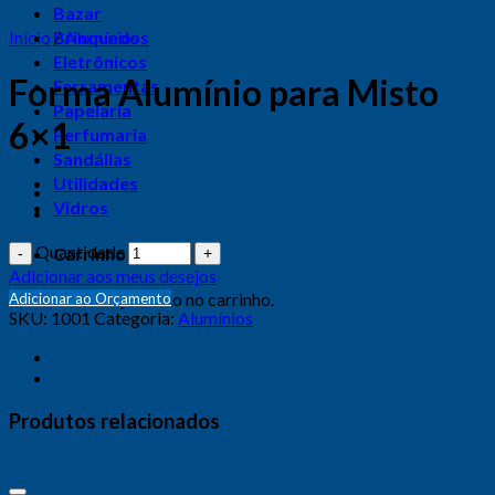
Bazar
Início
Brinquedos
/
Alumínios
Eletrônicos
Forma Alumínio para Misto
Ferramentas
Papelaria
6×1
Perfumaria
Sandálias
Utilidades
Vidros
Quantidade
Carrinho
Adicionar aos meus desejos
Nenhum produto no carrinho.
Adicionar ao Orçamento
SKU:
1001
Categoria:
Alumínios
Produtos relacionados