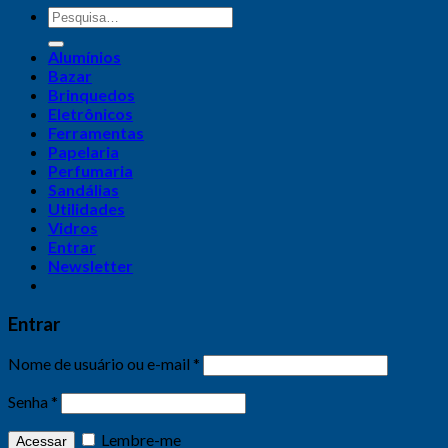
Alumínios
Bazar
Brinquedos
Eletrônicos
Ferramentas
Papelaria
Perfumaria
Sandálias
Utilidades
Vidros
Entrar
Newsletter
Entrar
Nome de usuário ou e-mail
*
Senha
*
Lembre-me
Acessar