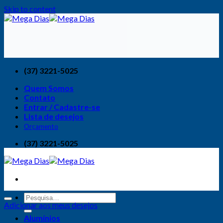
Skip to content
(37) 3221-5025
Quem Somos
Contato
Entrar / Cadastre-se
Lista de desejos
Orçamento
(37) 3221-5025
Adicionar aos meus desejos
Alumínios