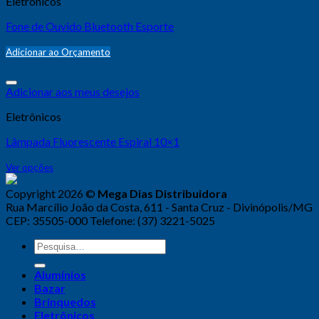
Eletrônicos
Fone de Ouvido Bluetooth Esporte
Adicionar ao Orçamento
Adicionar aos meus desejos
Eletrônicos
Lâmpada Fluorescente Espiral 10×1
Ver opções
Copyright 2026 ©
Mega Dias Distribuidora
Rua Marcílio João da Costa, 611 - Santa Cruz - Divinópolis/MG
CEP: 35505-000 Telefone: (37) 3221-5025
Alumínios
Bazar
Brinquedos
Eletrônicos