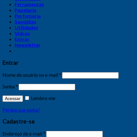
Ferramentas
Papelaria
Perfumaria
Sandálias
Utilidades
Vidros
Entrar
Newsletter
Entrar
Nome de usuário ou e-mail
*
Senha
*
Lembre-me
Acessar
Perdeu sua senha?
Cadastre-se
Endereço de e-mail
*