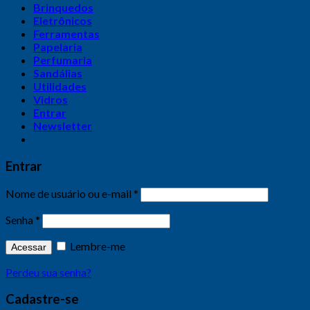
Brinquedos
Eletrônicos
Ferramentas
Papelaria
Perfumaria
Sandálias
Utilidades
Vidros
Entrar
Newsletter
Entrar
Nome de usuário ou e-mail
*
Senha
*
Lembre-me
Acessar
Perdeu sua senha?
Cadastre-se