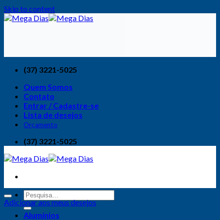
Skip to content
(37) 3221-5025
Quem Somos
Contato
Entrar / Cadastre-se
Lista de desejos
Orçamento
(37) 3221-5025
Adicionar aos meus desejos
Alumínios