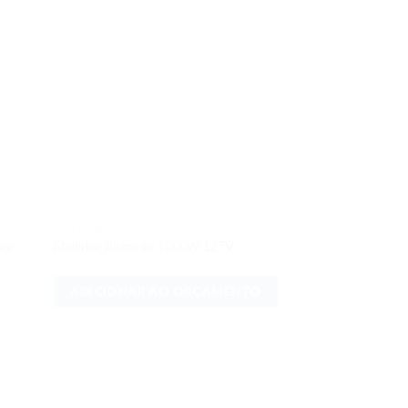
ELETRÔNICOS
onar
Adicionar
lex
Ebulidor Alumínio 1000W 127V
meus
aos meus
jos
desejos
ADICIONAR AO ORÇAMENTO