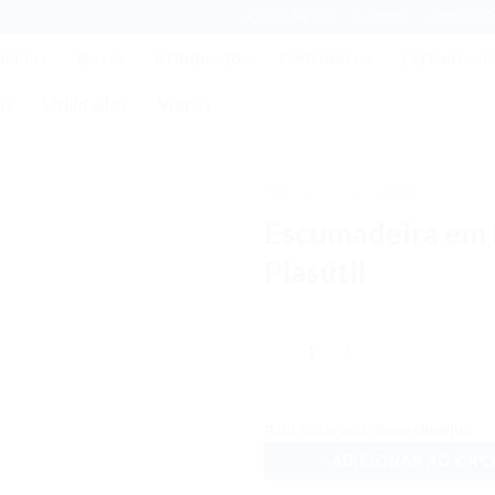
Quem Somos
Contato
Entrar / C
mínios
Bazar
Brinquedos
Eletrônicos
Ferrament
as
Utilidades
Vidros
INÍCIO
UTILIDADES
/
Escumadeira em
Adicionar
aos meus
Plasútil
desejos
Quantidade
Adicionar aos meus desejos
ADICIONAR AO OR