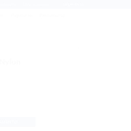
adastre-se
Lista de desejos
ORÇAMENTO
as
Papelaria
Perfumaria
 Nylon
ÇAMENTO