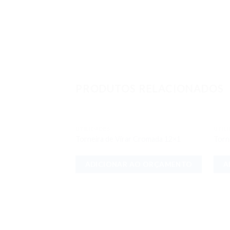
PRODUTOS RELACIONADOS
UTILIDADES
UTIL
Adicionar
Torneira de Virar Cromada 12×1
Torn
aos meus
desejos
ADICIONAR AO ORÇAMENTO
A