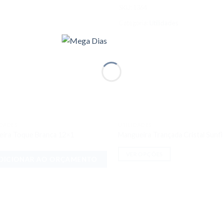
SKU:
1364
Categoria:
Utilidades
IDADES
UTILIDADES
Adicionar
Adici
eira Toque Branca 12×1
Mangueira Trançada Cristal Sunf
aos meus
aos 
desejos
dese
VER OPÇÕES
DICIONAR AO ORÇAMENTO