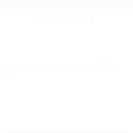
Skip
(37) 3221-5025
to
content
INÍCIO
UTILIDADES
/
Adicionar
Escova Sanitária com Suporte Original
aos meus
desejos
Line
Quantidade
Adicionar aos meus desejos