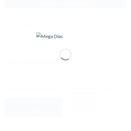
ADICIONAR AO ORÇAMENTO
SKU:
3561
Categoria:
Utilidades
PRODUTOS RELACIONADOS
UTILIDADES
UTILIDADES
Adicionar
Adicionar
Caixa Organizadora com Travas
Vela para Filtro 24×1 Acquamar
aos meus
aos meus
desejos
desejos
e Rodas Arqplast
ADICIONAR AO
VER OPÇÕES
ORÇAMENTO