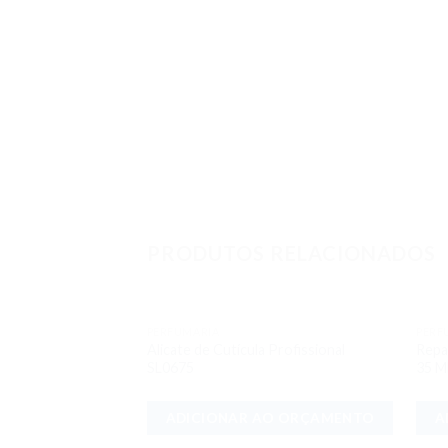
PRODUTOS RELACIONADOS
PERFUMARIA
PERF
Adicionar
Alicate de Cutícula Profissional
Repa
aos meus
SL0675
35 M
desejos
ADICIONAR AO ORÇAMENTO
A