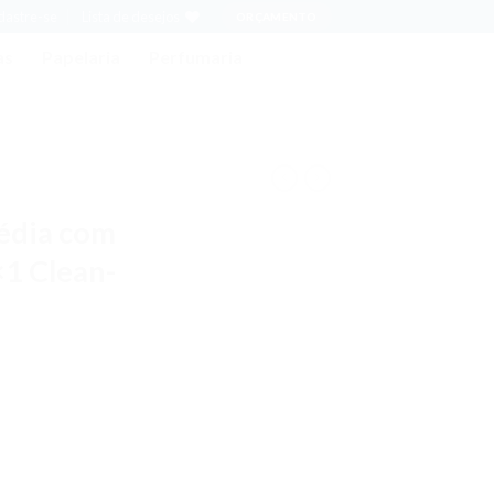
adastre-se
Lista de desejos
ORÇAMENTO
as
Papelaria
Perfumaria
édia com
×1 Clean-