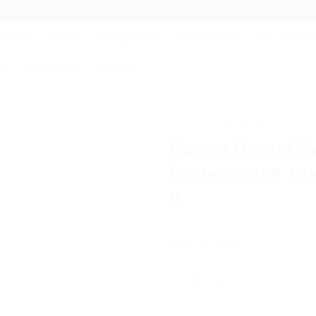
Quem Somos
Contato
Entrar / C
mínios
Bazar
Brinquedos
Eletrônicos
Ferrament
as
Utilidades
Vidros
INÍCIO
PERFUMARIA
/
Escova Dental M
Adicionar
aos meus
Protetor 858 12
desejos
B
Cores Sortidas
Quantidade