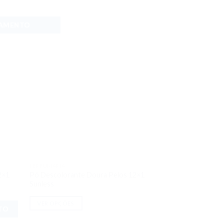
ÇAMENTO
PERFUMARIA
onar
Adicionar
2×1
Pó Descolorante Doura Pelos 12×1
meus
aos meus
Sunless
jos
desejos
VER OPÇÕES
TO