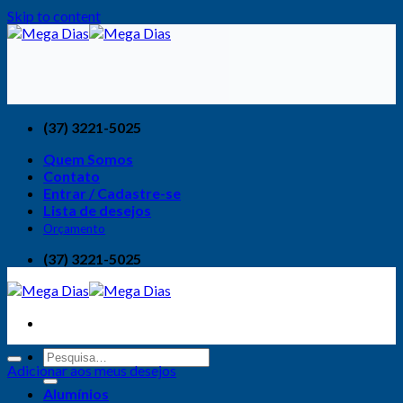
Skip to content
(37) 3221-5025
Quem Somos
Contato
Entrar / Cadastre-se
Lista de desejos
Orçamento
(37) 3221-5025
Adicionar aos meus desejos
Alumínios