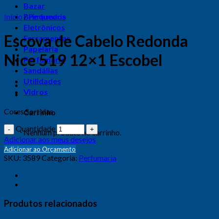
Bazar
Início
Brinquedos
/
Perfumaria
Eletrônicos
Escova de Cabelo Redonda
Ferramentas
Papelaria
Nice 519 12×1 Escobel
Perfumaria
Sandálias
Utilidades
Vidros
Cores Sortidas
Carrinho
Quantidade
Nenhum produto no carrinho.
Adicionar aos meus desejos
Adicionar ao Orçamento
SKU:
3589
Categoria:
Perfumaria
Produtos relacionados