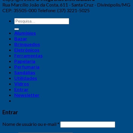
Rua Marcílio João da Costa, 611 - Santa Cruz - Divinópolis/MG
CEP: 35505-000 Telefone: (37) 3221-5025
Alumínios
Bazar
Brinquedos
Eletrônicos
Ferramentas
Papelaria
Perfumaria
Sandálias
Utilidades
Vidros
Entrar
Newsletter
Entrar
Nome de usuário ou e-mail
*