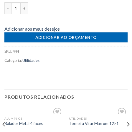
Quantidade
Adicionar aos meus desejos
ADICIONAR AO ORÇAMENTO
SKU:
444
Categoria:
Utilidades
PRODUTOS RELACIONADOS
ALUMÍNIOS
UTILIDADES
Adicionar
Adicionar
Ralador Metal 4 faces
Torneira Virar Marrom 12×1
aos meus
aos meus
desejos
desejos