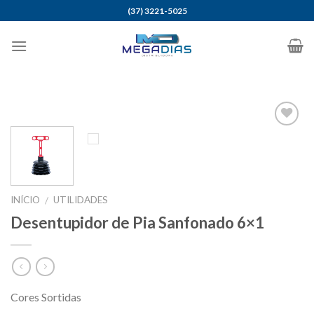
Skip
(37) 3221-5025
to
content
Adicionar
aos meus
desejos
INÍCIO
UTILIDADES
/
Desentupidor de Pia Sanfonado 6×1
Cores Sortidas