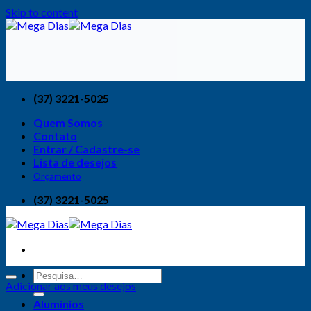
Skip to content
(37) 3221-5025
Quem Somos
Contato
Entrar / Cadastre-se
Lista de desejos
Orçamento
(37) 3221-5025
Adicionar aos meus desejos
Alumínios