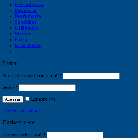
Ferramentas
Papelaria
Perfumaria
Sandálias
Utilidades
Vidros
Entrar
Newsletter
Entrar
Nome de usuário ou e-mail
*
Senha
*
Lembre-me
Acessar
Perdeu sua senha?
Cadastre-se
Endereço de e-mail
*