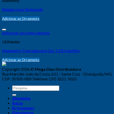
Alumínios
Ralador Inox Sextavado
Adicionar ao Orçamento
Adicionar aos meus desejos
Utilidades
Mangueira Trançada para Gás 1.25m Sunflex
Adicionar ao Orçamento
Copyright 2026 ©
Mega Dias Distribuidora
Rua Marcílio João da Costa, 611 - Santa Cruz - Divinópolis/MG
CEP: 35505-000 Telefone: (37) 3221-5025
Alumínios
Bazar
Brinquedos
Eletrônicos