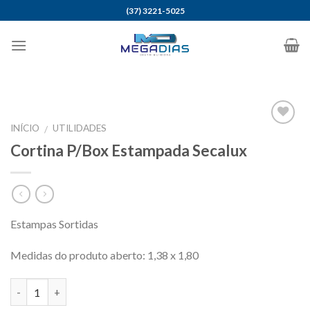
Skip
(37) 3221-5025
to
content
INÍCIO
UTILIDADES
/
Adicionar
Cortina P/Box Estampada Secalux
aos meus
desejos
Estampas Sortidas
Medidas do produto aberto: 1,38 x 1,80
Quantidade