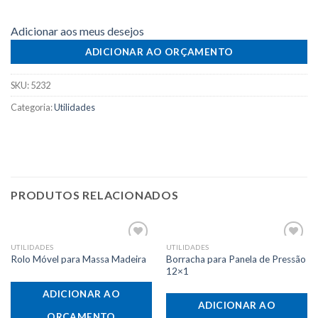
Adicionar aos meus desejos
ADICIONAR AO ORÇAMENTO
SKU:
5232
Categoria:
Utilidades
PRODUTOS RELACIONADOS
UTILIDADES
UTILIDADES
Adicionar
Adicionar
Borracha para Panela de Pressão
Rolo Móvel para Massa Madeira
aos meus
aos meus
desejos
desejos
12×1
ADICIONAR AO
ADICIONAR AO
ORÇAMENTO