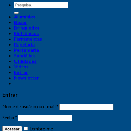
Alumínios
Bazar
Brinquedos
Eletrônicos
Ferramentas
Papelaria
Perfumaria
Sandálias
Utilidades
Vidros
Entrar
Newsletter
Entrar
Nome de usuário ou e-mail
*
Senha
*
Lembre-me
Acessar