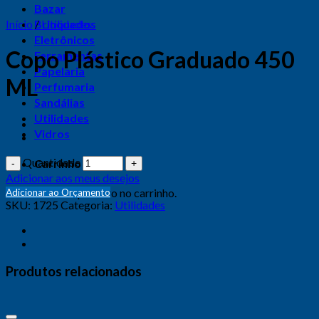
Bazar
Início
Brinquedos
/
Utilidades
Eletrônicos
Copo Plástico Graduado 450
Ferramentas
Papelaria
ML
Perfumaria
Sandálias
Utilidades
Vidros
Quantidade
Carrinho
Adicionar aos meus desejos
Nenhum produto no carrinho.
Adicionar ao Orçamento
SKU:
1725
Categoria:
Utilidades
Produtos relacionados