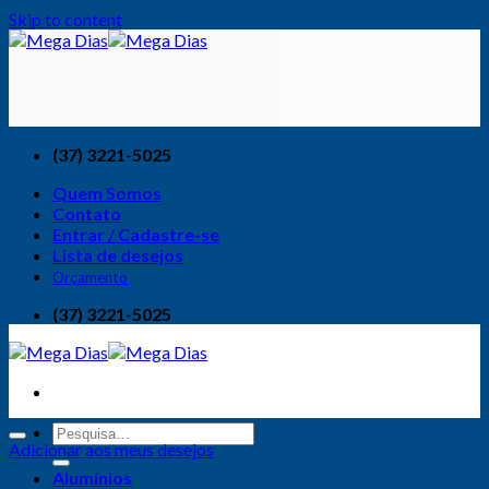
Skip to content
(37) 3221-5025
Quem Somos
Contato
Entrar / Cadastre-se
Lista de desejos
Orçamento
(37) 3221-5025
Adicionar aos meus desejos
Alumínios